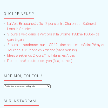
QUOI DE NEUF ?
La Voie Bressane à vélo : 2 jours entre Chalon-sur-Saône et
Lons-le-Saunier
3 jours à vélo dans le Vercors et la Drôme: 138km/1060d+ de
gare à gare
2 jours de randonnée sur le GR42 : itinérance entre Saint-Péray et
Tournon-sur-Rhône en Ardèche (sans voiture)
Idées week-ends 2 jours/1nuit dans les Alpes
Parcours vélo autour de Lyon (à la journée)
AIDE-MOI, FOUFOU !
Aide-
moi,
Foufou
SUR INSTAGRAM…
!