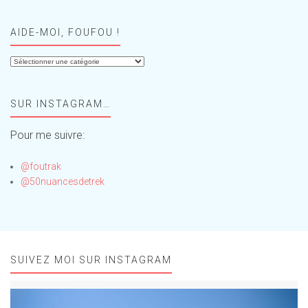
AIDE-MOI, FOUFOU !
Aide-
moi,
Foufou
SUR INSTAGRAM…
!
Pour me suivre:
@foutrak
@50nuancesdetrek
SUIVEZ MOI SUR INSTAGRAM