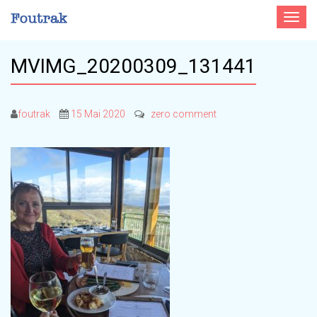
Toggle
navigat
MVIMG_20200309_131441
foutrak
15 Mai 2020
zero comment