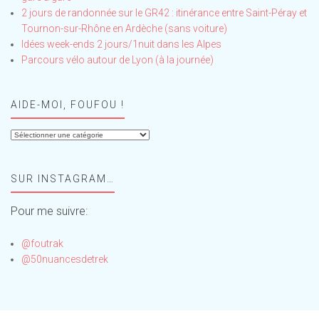
2 jours de randonnée sur le GR42 : itinérance entre Saint-Péray et
Tournon-sur-Rhône en Ardèche (sans voiture)
Idées week-ends 2 jours/1nuit dans les Alpes
Parcours vélo autour de Lyon (à la journée)
AIDE-MOI, FOUFOU !
Aide-
moi,
Foufou
SUR INSTAGRAM…
!
Pour me suivre:
@foutrak
@50nuancesdetrek