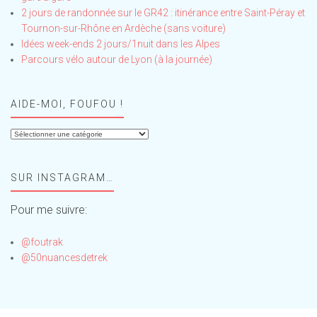
2 jours de randonnée sur le GR42 : itinérance entre Saint-Péray et
Tournon-sur-Rhône en Ardèche (sans voiture)
Idées week-ends 2 jours/1nuit dans les Alpes
Parcours vélo autour de Lyon (à la journée)
AIDE-MOI, FOUFOU !
Aide-
moi,
Foufou
SUR INSTAGRAM…
!
Pour me suivre:
@foutrak
@50nuancesdetrek