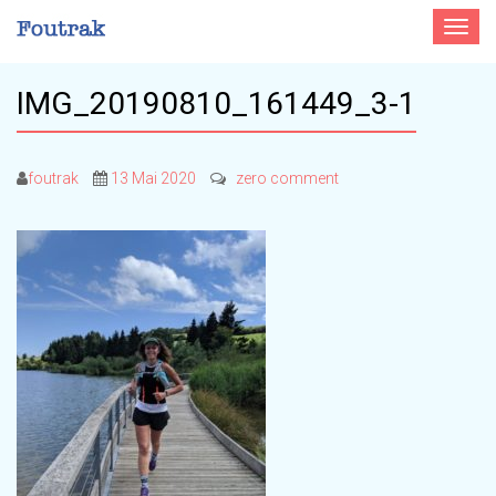
Toggle
navigat
IMG_20190810_161449_3-1
foutrak
13 Mai 2020
zero comment