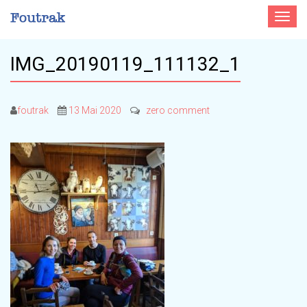
Toggle
navigat
IMG_20190119_111132_1
foutrak
13 Mai 2020
zero comment