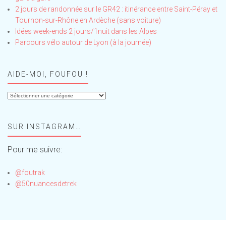
2 jours de randonnée sur le GR42 : itinérance entre Saint-Péray et
Tournon-sur-Rhône en Ardèche (sans voiture)
Idées week-ends 2 jours/1nuit dans les Alpes
Parcours vélo autour de Lyon (à la journée)
AIDE-MOI, FOUFOU !
Aide-
moi,
Foufou
SUR INSTAGRAM…
!
Pour me suivre:
@foutrak
@50nuancesdetrek