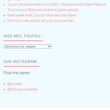
2 jours de randonnée sur le GR42 : itinérance entre Saint-Péray et
Tournon-sur-Rhône en Ardèche (sans voiture)
Idées week-ends 2 jours/1nuit dans les Alpes
Parcours vélo autour de Lyon (à la journée)
AIDE-MOI, FOUFOU !
Aide-
moi,
Foufou
SUR INSTAGRAM…
!
Pour me suivre:
@foutrak
@50nuancesdetrek