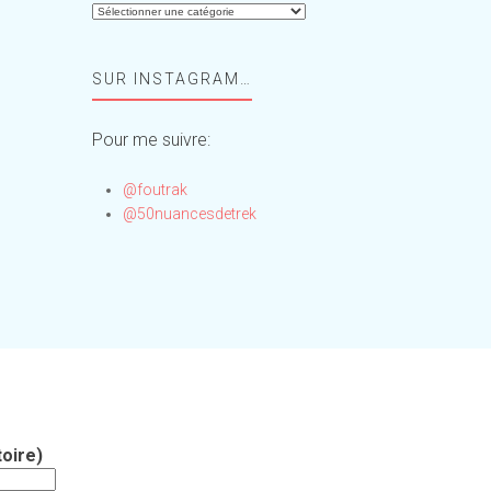
Aide-
moi,
Foufou
SUR INSTAGRAM…
!
Pour me suivre:
@foutrak
@50nuancesdetrek
oire)