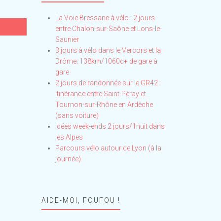
La Voie Bressane à vélo : 2 jours
entre Chalon-sur-Saône et Lons-le-
Saunier
3 jours à vélo dans le Vercors et la
Drôme: 138km/1060d+ de gare à
gare
2 jours de randonnée sur le GR42 :
itinérance entre Saint-Péray et
Tournon-sur-Rhône en Ardèche
(sans voiture)
Idées week-ends 2 jours/1nuit dans
les Alpes
Parcours vélo autour de Lyon (à la
journée)
AIDE-MOI, FOUFOU !