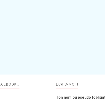
ACEBOOK…
ECRIS-MOI !
Ton nom ou pseudo (obligat