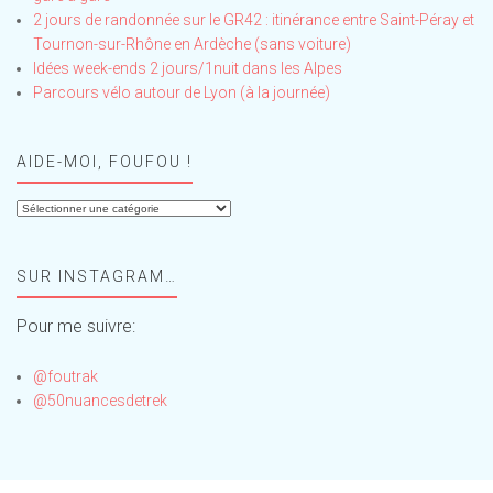
2 jours de randonnée sur le GR42 : itinérance entre Saint-Péray et
Tournon-sur-Rhône en Ardèche (sans voiture)
Idées week-ends 2 jours/1nuit dans les Alpes
Parcours vélo autour de Lyon (à la journée)
AIDE-MOI, FOUFOU !
Aide-
moi,
Foufou
SUR INSTAGRAM…
!
Pour me suivre:
@foutrak
@50nuancesdetrek