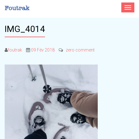
Toggle
navigat
IMG_4014
foutrak
09 Fév 2018
zero comment