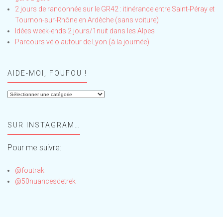
2 jours de randonnée sur le GR42 : itinérance entre Saint-Péray et
Tournon-sur-Rhône en Ardèche (sans voiture)
Idées week-ends 2 jours/1nuit dans les Alpes
Parcours vélo autour de Lyon (à la journée)
AIDE-MOI, FOUFOU !
Aide-
moi,
Foufou
SUR INSTAGRAM…
!
Pour me suivre:
@foutrak
@50nuancesdetrek