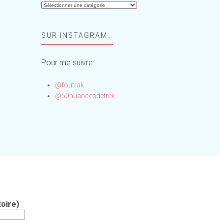
Aide-
moi,
Foufou
SUR INSTAGRAM…
!
Pour me suivre:
@foutrak
@50nuancesdetrek
oire)