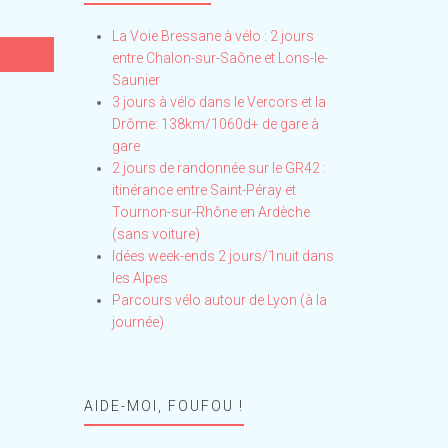
La Voie Bressane à vélo : 2 jours
entre Chalon-sur-Saône et Lons-le-
Saunier
3 jours à vélo dans le Vercors et la
Drôme: 138km/1060d+ de gare à
gare
2 jours de randonnée sur le GR42 :
itinérance entre Saint-Péray et
Tournon-sur-Rhône en Ardèche
(sans voiture)
Idées week-ends 2 jours/1nuit dans
les Alpes
Parcours vélo autour de Lyon (à la
journée)
AIDE-MOI, FOUFOU !