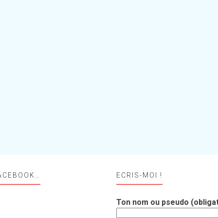
ACEBOOK…
ECRIS-MOI !
Ton nom ou pseudo (obligat