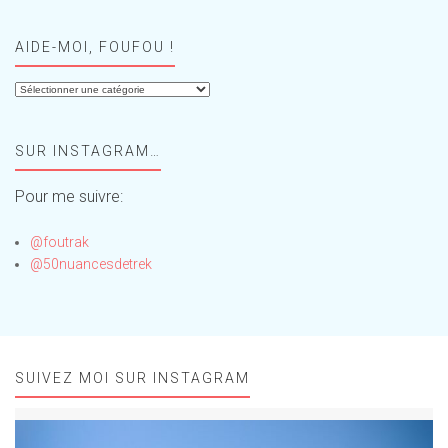
AIDE-MOI, FOUFOU !
Aide-
moi,
Foufou
SUR INSTAGRAM…
!
Pour me suivre:
@foutrak
@50nuancesdetrek
SUIVEZ MOI SUR INSTAGRAM