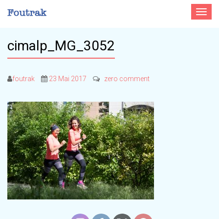
Toggle
navigat
cimalp_MG_3052
foutrak
23 Mai 2017
zero comment