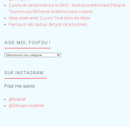
2 jours de randonnée sur le GR42 : itinérance entre Saint-Péray et
Tournon-sur-Rhône en Ardèche (sans voiture)
Idées week-ends 2 jours/1nuit dans les Alpes
Parcours vélo autour de Lyon (à la journée)
AIDE-MOI, FOUFOU !
Aide-
moi,
Foufou
SUR INSTAGRAM…
!
Pour me suivre:
@foutrak
@50nuancesdetrek