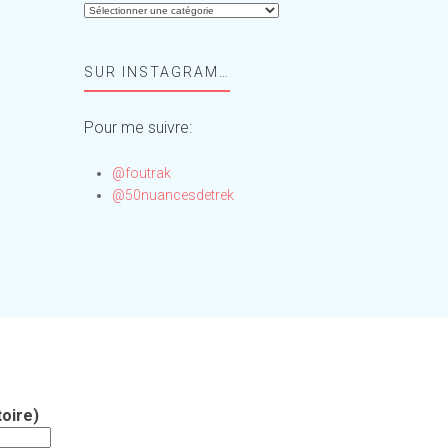
Aide-
moi,
Foufou
SUR INSTAGRAM…
!
Pour me suivre:
@foutrak
@50nuancesdetrek
oire)