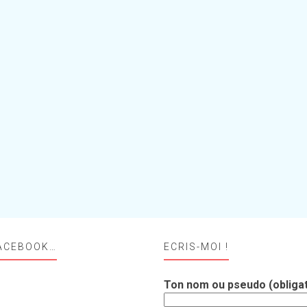
ACEBOOK…
ECRIS-MOI !
Ton nom ou pseudo (obligat