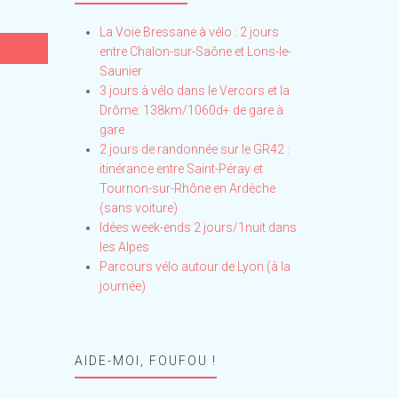
La Voie Bressane à vélo : 2 jours
entre Chalon-sur-Saône et Lons-le-
Saunier
3 jours à vélo dans le Vercors et la
Drôme: 138km/1060d+ de gare à
gare
2 jours de randonnée sur le GR42 :
itinérance entre Saint-Péray et
Tournon-sur-Rhône en Ardèche
(sans voiture)
Idées week-ends 2 jours/1nuit dans
les Alpes
Parcours vélo autour de Lyon (à la
journée)
AIDE-MOI, FOUFOU !