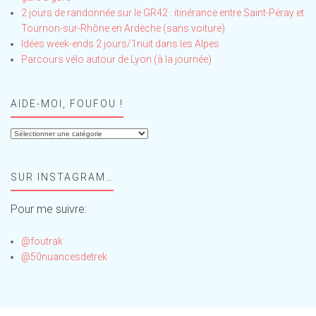
2 jours de randonnée sur le GR42 : itinérance entre Saint-Péray et
Tournon-sur-Rhône en Ardèche (sans voiture)
Idées week-ends 2 jours/1nuit dans les Alpes
Parcours vélo autour de Lyon (à la journée)
AIDE-MOI, FOUFOU !
Aide-
moi,
Foufou
SUR INSTAGRAM…
!
Pour me suivre:
@foutrak
@50nuancesdetrek