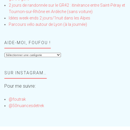
2 jours de randonnée sur le GR42 : itinérance entre Saint-Péray et
Tournon-sur-Rhône en Ardèche (sans voiture)
Idées week-ends 2 jours/1nuit dans les Alpes
Parcours vélo autour de Lyon (à la journée)
AIDE-MOI, FOUFOU !
Aide-
moi,
Foufou
SUR INSTAGRAM…
!
Pour me suivre:
@foutrak
@50nuancesdetrek