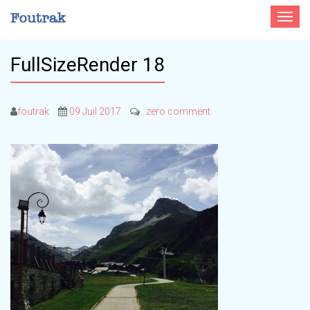
Toggle
navigat
FullSizeRender 18
foutrak
09 Juil 2017
zero comment