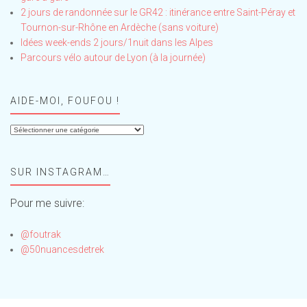
2 jours de randonnée sur le GR42 : itinérance entre Saint-Péray et
Tournon-sur-Rhône en Ardèche (sans voiture)
Idées week-ends 2 jours/1nuit dans les Alpes
Parcours vélo autour de Lyon (à la journée)
AIDE-MOI, FOUFOU !
Aide-
moi,
Foufou
SUR INSTAGRAM…
!
Pour me suivre:
@foutrak
@50nuancesdetrek