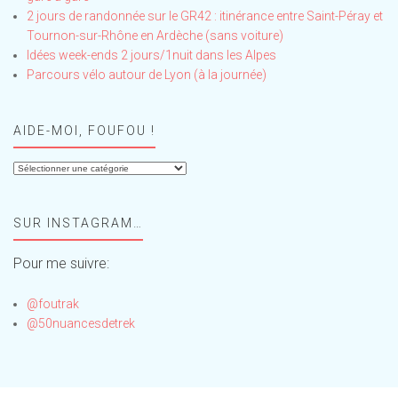
2 jours de randonnée sur le GR42 : itinérance entre Saint-Péray et
Tournon-sur-Rhône en Ardèche (sans voiture)
Idées week-ends 2 jours/1nuit dans les Alpes
Parcours vélo autour de Lyon (à la journée)
AIDE-MOI, FOUFOU !
Aide-
moi,
Foufou
SUR INSTAGRAM…
!
Pour me suivre:
@foutrak
@50nuancesdetrek