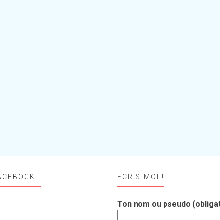
ACEBOOK…
ECRIS-MOI !
Ton nom ou pseudo (obligat