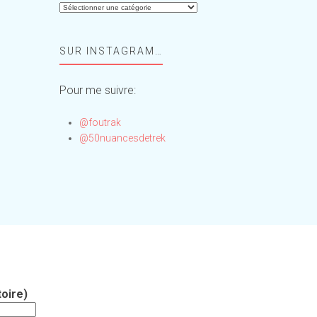
Aide-
moi,
Foufou
SUR INSTAGRAM…
!
Pour me suivre:
@foutrak
@50nuancesdetrek
oire)