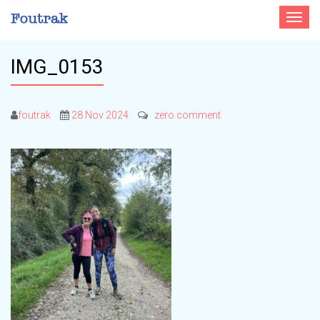
Toggle
navigat
IMG_0153
foutrak
28 Nov 2024
zero comment