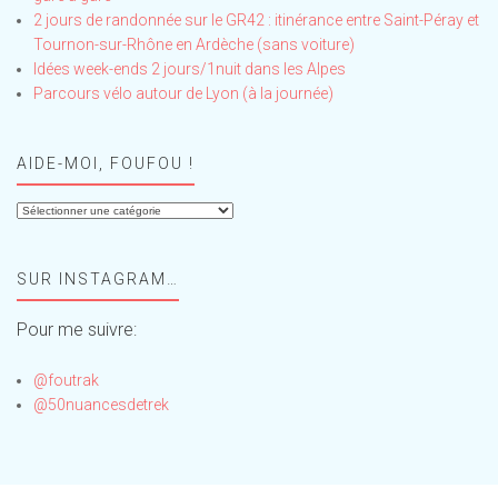
2 jours de randonnée sur le GR42 : itinérance entre Saint-Péray et
Tournon-sur-Rhône en Ardèche (sans voiture)
Idées week-ends 2 jours/1nuit dans les Alpes
Parcours vélo autour de Lyon (à la journée)
AIDE-MOI, FOUFOU !
Aide-
moi,
Foufou
SUR INSTAGRAM…
!
Pour me suivre:
@foutrak
@50nuancesdetrek