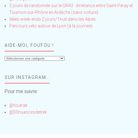
2 jours de randonnée sur le GR42 : itinérance entre Saint-Péray et
Tournon-sur-Rhône en Ardèche (sans voiture)
Idées week-ends 2 jours/1nuit dans les Alpes
Parcours vélo autour de Lyon (à la journée)
AIDE-MOI, FOUFOU !
Aide-
moi,
Foufou
SUR INSTAGRAM…
!
Pour me suivre:
@foutrak
@50nuancesdetrek