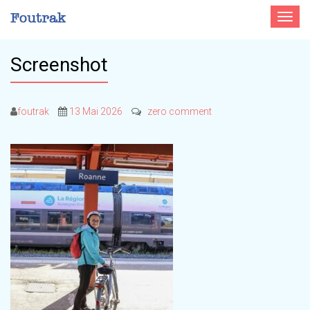
Toggle
navigat
Screenshot
foutrak
13 Mai 2026
zero comment