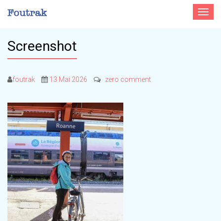
Toggle
navigat
Screenshot
foutrak
13 Mai 2026
zero comment