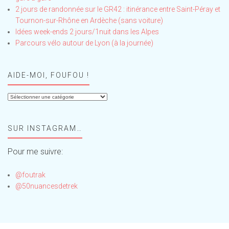
2 jours de randonnée sur le GR42 : itinérance entre Saint-Péray et
Tournon-sur-Rhône en Ardèche (sans voiture)
Idées week-ends 2 jours/1nuit dans les Alpes
Parcours vélo autour de Lyon (à la journée)
AIDE-MOI, FOUFOU !
Aide-
moi,
Foufou
SUR INSTAGRAM…
!
Pour me suivre:
@foutrak
@50nuancesdetrek