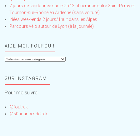
2 jours de randonnée sur le GR42 : itinérance entre Saint-Péray et
Tournon-sur-Rhône en Ardèche (sans voiture)
Idées week-ends 2 jours/1nuit dans les Alpes
Parcours vélo autour de Lyon (à la journée)
AIDE-MOI, FOUFOU !
Aide-
moi,
Foufou
SUR INSTAGRAM…
!
Pour me suivre:
@foutrak
@50nuancesdetrek