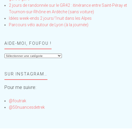
2 jours de randonnée sur le GR42 : itinérance entre Saint-Péray et
Tournon-sur-Rhône en Ardèche (sans voiture)
Idées week-ends 2 jours/1nuit dans les Alpes
Parcours vélo autour de Lyon (à la journée)
AIDE-MOI, FOUFOU !
Aide-
moi,
Foufou
SUR INSTAGRAM…
!
Pour me suivre:
@foutrak
@50nuancesdetrek