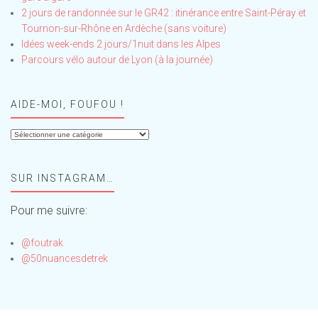
2 jours de randonnée sur le GR42 : itinérance entre Saint-Péray et
Tournon-sur-Rhône en Ardèche (sans voiture)
Idées week-ends 2 jours/1nuit dans les Alpes
Parcours vélo autour de Lyon (à la journée)
AIDE-MOI, FOUFOU !
Aide-
moi,
Foufou
SUR INSTAGRAM…
!
Pour me suivre:
@foutrak
@50nuancesdetrek