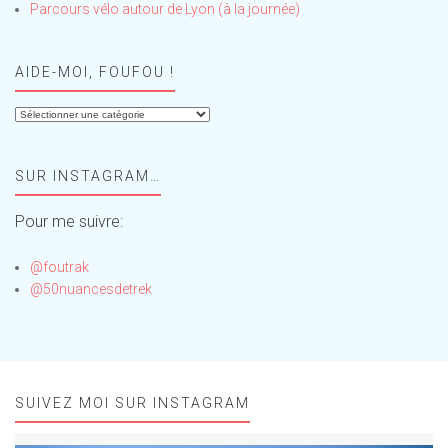
Parcours vélo autour de Lyon (à la journée)
AIDE-MOI, FOUFOU !
Aide-
moi,
Foufou
SUR INSTAGRAM…
!
Pour me suivre:
@foutrak
@50nuancesdetrek
SUIVEZ MOI SUR INSTAGRAM