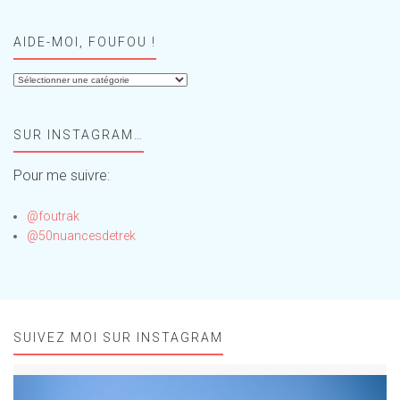
AIDE-MOI, FOUFOU !
Aide-
moi,
Foufou
SUR INSTAGRAM…
!
Pour me suivre:
@foutrak
@50nuancesdetrek
SUIVEZ MOI SUR INSTAGRAM