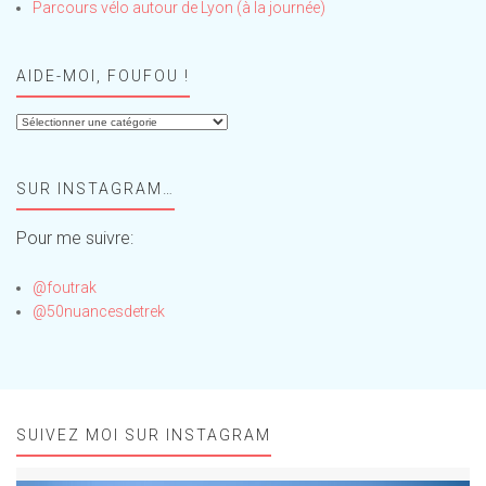
Parcours vélo autour de Lyon (à la journée)
AIDE-MOI, FOUFOU !
Aide-
moi,
Foufou
SUR INSTAGRAM…
!
Pour me suivre:
@foutrak
@50nuancesdetrek
SUIVEZ MOI SUR INSTAGRAM