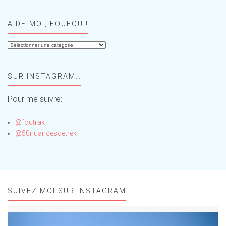
AIDE-MOI, FOUFOU !
Aide-
moi,
Foufou
SUR INSTAGRAM…
!
Pour me suivre:
@foutrak
@50nuancesdetrek
SUIVEZ MOI SUR INSTAGRAM