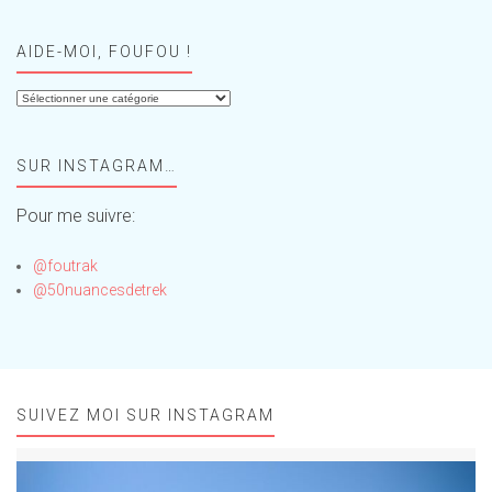
AIDE-MOI, FOUFOU !
Aide-
moi,
Foufou
SUR INSTAGRAM…
!
Pour me suivre:
@foutrak
@50nuancesdetrek
SUIVEZ MOI SUR INSTAGRAM