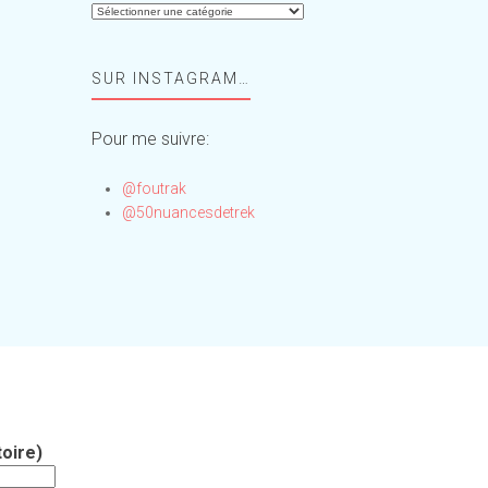
Aide-
moi,
Foufou
SUR INSTAGRAM…
!
Pour me suivre:
@foutrak
@50nuancesdetrek
oire)