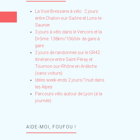
La Voie Bressane à vélo : 2 jours
entre Chalon-sur-Saône et Lons-le-
Saunier
3 jours à vélo dans le Vercors et la
Drôme: 138km/1060d+ de gare à
gare
2 jours de randonnée sur le GR42 :
itinérance entre Saint-Péray et
Tournon-sur-Rhône en Ardèche
(sans voiture)
Idées week-ends 2 jours/1nuit dans
les Alpes
Parcours vélo autour de Lyon (à la
journée)
AIDE-MOI, FOUFOU !