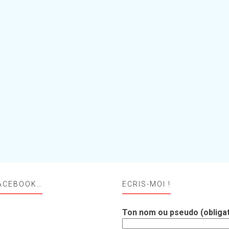
ACEBOOK…
ECRIS-MOI !
Ton nom ou pseudo (obligat