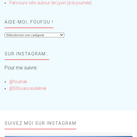
Parcours vélo autour de Lyon (à la journée)
AIDE-MOI, FOUFOU !
Aide-
moi,
Foufou
SUR INSTAGRAM…
!
Pour me suivre:
@foutrak
@50nuancesdetrek
SUIVEZ MOI SUR INSTAGRAM