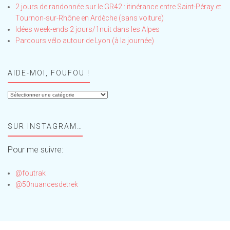
2 jours de randonnée sur le GR42 : itinérance entre Saint-Péray et
Tournon-sur-Rhône en Ardèche (sans voiture)
Idées week-ends 2 jours/1nuit dans les Alpes
Parcours vélo autour de Lyon (à la journée)
AIDE-MOI, FOUFOU !
Aide-
moi,
Foufou
SUR INSTAGRAM…
!
Pour me suivre:
@foutrak
@50nuancesdetrek