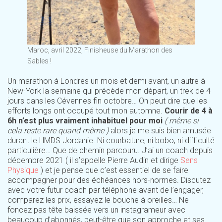
Maroc, avril 2022, Finisheuse du Marathon des
Sables !
Un marathon à Londres un mois et demi avant, un autre à
New-York la semaine qui précède mon départ, un trek de 4
jours dans les Cévennes fin octobre… On peut dire que les
efforts longs ont occupé tout mon automne.
Courir de 4 à
6h n’est plus vraiment inhabituel pour moi
( même si
cela reste rare quand même )
alors je me suis bien amusée
durant le HMDS Jordanie. Ni courbature, ni bobo, ni difficulté
particulière… Que de chemin parcouru. J’ai un coach depuis
décembre 2021 ( il s’appelle Pierre Audin et dirige
Sens
Physique
) et je pense que c’est essentiel de se faire
accompagner pour des échéances hors-normes. Discutez
avec votre futur coach par téléphone avant de l’engager,
comparez les prix, essayez le bouche à oreilles… Ne
foncez pas tête baissée vers un instagrameur avec
beaucoup d’abonnés, peut-être que son approche et ses