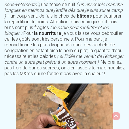
sous-vêtements )
, une tenue de nuit
( un ensemble manche
longues en mérinos que j’enfile dès que je suis sur le camp
)
+ un coup-vent. Je fais le choix de
bâtons
pour équilibrer
la répartition du poids. Attention mais ceux qui sont trois
brins sont plus fragiles
( le sable peut s’infiltrer et les
bloquer )
Pour
la nourriture
je vous laisse vous débrouiller
car les goûts sont très personnels. Pour ma part, je
reconditionne les plats lyophilisés dans des sachets de
congélation en notant bien le nom du plat, la quantité d’eau
nécessaire et les calories
( si l’idée me venait de l’échanger
contre un autre plat prévu à un autre moment ).
Ne prenez
pas trop de barres sucrées, on s’en lasse vite mais n’oubliez
pas les M&ms qui ne fondent pas avec la chaleur !