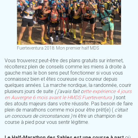
Fuerteventura 2018: Mon premier half MDS
Vous trouverez peut-être des plans gratuits sur internet,
récolterez plein de conseils comme les miens à droite à
gauche mais le bon sens peut fonctionner si vous vous
connaissez bien et êtes coureuse ou coureur depuis
quelques années. La marche nordique, la randonnée, courir
plusieurs jours de suite
( j’avais fait c
ette expérience 4 jours
en Auvergne 6 mois avant le HMDS Fuerteventura
)
sont
des atouts majeurs dans votre réussite. Pas besoin de faire
plein de marathons comme moi pour être prêt(e) (
c’était
un concours de circonstances )
ni être un champion de
course à pied pour vous sentir légitime.
Le Half-Marathon des Sables est une course à part
où