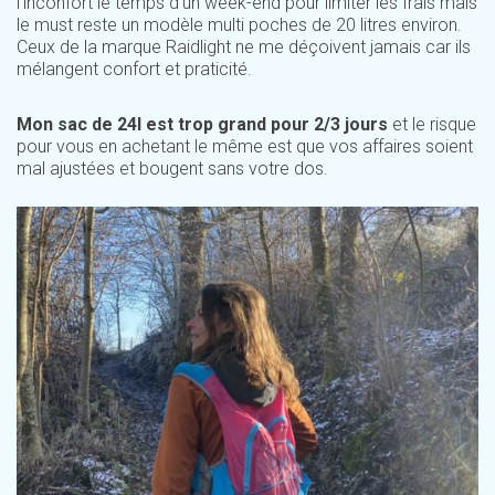
l’inconfort le temps d’un week-end pour limiter les frais mais
le must reste un modèle multi poches de 20 litres environ.
Ceux de la marque Raidlight ne me déçoivent jamais car ils
mélangent confort et praticité.
Mon sac de 24l est trop grand pour 2/3 jours
et le risque
pour vous en achetant le même est que vos affaires soient
mal ajustées et bougent sans votre dos.