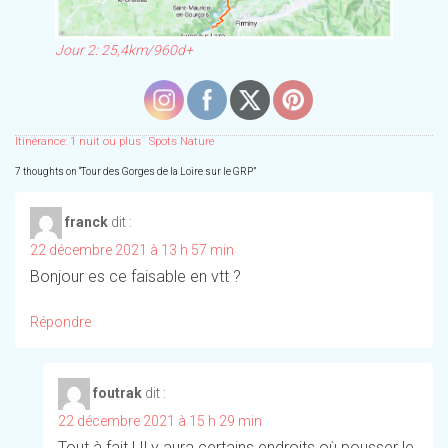
Jour 2: 25,4km/960d+
Itinérance: 1 nuit ou plus
Spots Nature
7 thoughts on “
Tour des Gorges de la Loire sur le GRP
”
franck
dit :
22 décembre 2021 à 13 h 57 min
Bonjour es ce faisable en vtt ?
Répondre
foutrak
dit :
22 décembre 2021 à 15 h 29 min
Tout à fait ! Il y aura certains endroits où pousser le