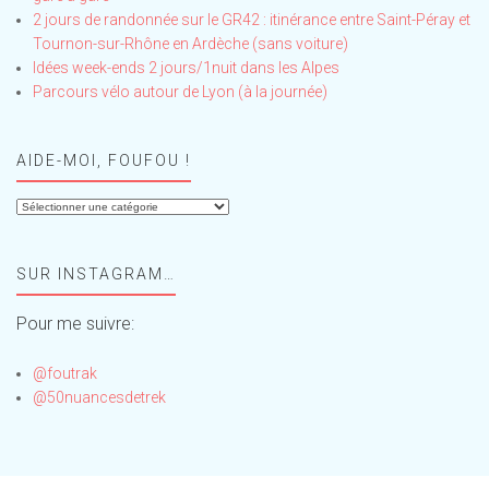
2 jours de randonnée sur le GR42 : itinérance entre Saint-Péray et
Tournon-sur-Rhône en Ardèche (sans voiture)
Idées week-ends 2 jours/1nuit dans les Alpes
Parcours vélo autour de Lyon (à la journée)
AIDE-MOI, FOUFOU !
Aide-
moi,
Foufou
SUR INSTAGRAM…
!
Pour me suivre:
@foutrak
@50nuancesdetrek