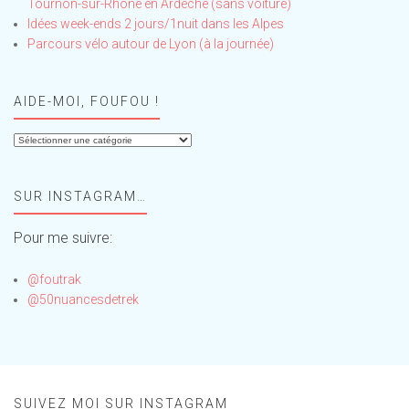
Tournon-sur-Rhône en Ardèche (sans voiture)
Idées week-ends 2 jours/1nuit dans les Alpes
Parcours vélo autour de Lyon (à la journée)
AIDE-MOI, FOUFOU !
Aide-
moi,
Foufou
SUR INSTAGRAM…
!
Pour me suivre:
@foutrak
@50nuancesdetrek
SUIVEZ MOI SUR INSTAGRAM