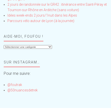
2 jours de randonnée sur le GR42 : itinérance entre Saint-Péray et
Tournon-sur-Rhône en Ardèche (sans voiture)
Idées week-ends 2 jours/1nuit dans les Alpes
Parcours vélo autour de Lyon (à la journée)
AIDE-MOI, FOUFOU !
Aide-
moi,
Foufou
SUR INSTAGRAM…
!
Pour me suivre:
@foutrak
@50nuancesdetrek