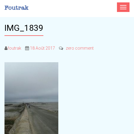
Toggle
navigat
IMG_1839
foutrak
18 Août 2017
zero comment