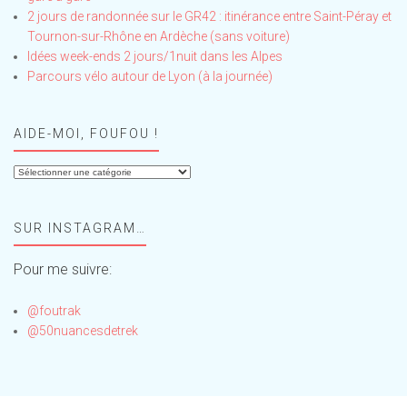
2 jours de randonnée sur le GR42 : itinérance entre Saint-Péray et
Tournon-sur-Rhône en Ardèche (sans voiture)
Idées week-ends 2 jours/1nuit dans les Alpes
Parcours vélo autour de Lyon (à la journée)
AIDE-MOI, FOUFOU !
Aide-
moi,
Foufou
SUR INSTAGRAM…
!
Pour me suivre:
@foutrak
@50nuancesdetrek