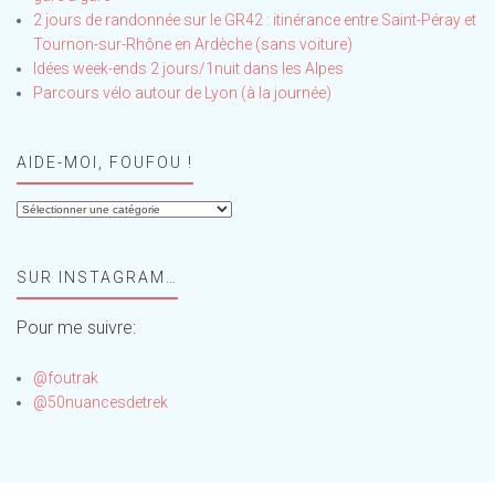
2 jours de randonnée sur le GR42 : itinérance entre Saint-Péray et
Tournon-sur-Rhône en Ardèche (sans voiture)
Idées week-ends 2 jours/1nuit dans les Alpes
Parcours vélo autour de Lyon (à la journée)
AIDE-MOI, FOUFOU !
Aide-
moi,
Foufou
SUR INSTAGRAM…
!
Pour me suivre:
@foutrak
@50nuancesdetrek