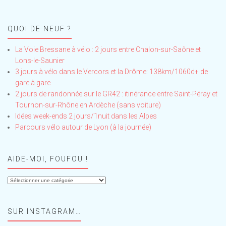
QUOI DE NEUF ?
La Voie Bressane à vélo : 2 jours entre Chalon-sur-Saône et
Lons-le-Saunier
3 jours à vélo dans le Vercors et la Drôme: 138km/1060d+ de
gare à gare
2 jours de randonnée sur le GR42 : itinérance entre Saint-Péray et
Tournon-sur-Rhône en Ardèche (sans voiture)
Idées week-ends 2 jours/1nuit dans les Alpes
Parcours vélo autour de Lyon (à la journée)
AIDE-MOI, FOUFOU !
Aide-
moi,
Foufou
SUR INSTAGRAM…
!