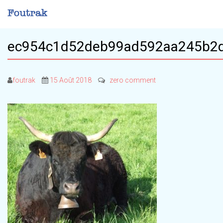
ec954c1d52deb99ad592aa245b2
foutrak
15 Août 2018
zero comment