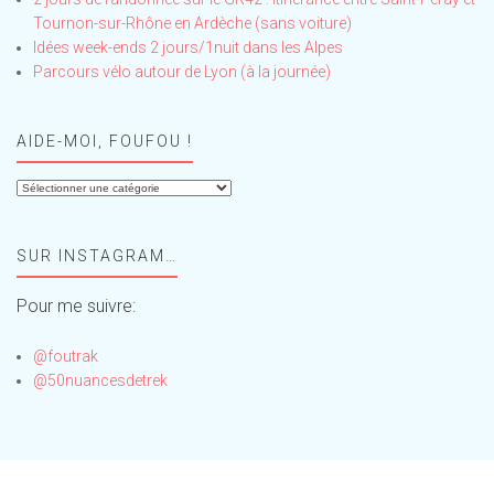
Tournon-sur-Rhône en Ardèche (sans voiture)
Idées week-ends 2 jours/1nuit dans les Alpes
Parcours vélo autour de Lyon (à la journée)
AIDE-MOI, FOUFOU !
Aide-
moi,
Foufou
SUR INSTAGRAM…
!
Pour me suivre:
@foutrak
@50nuancesdetrek