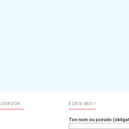
ACEBOOK…
ECRIS-MOI !
Ton nom ou pseudo (obligat