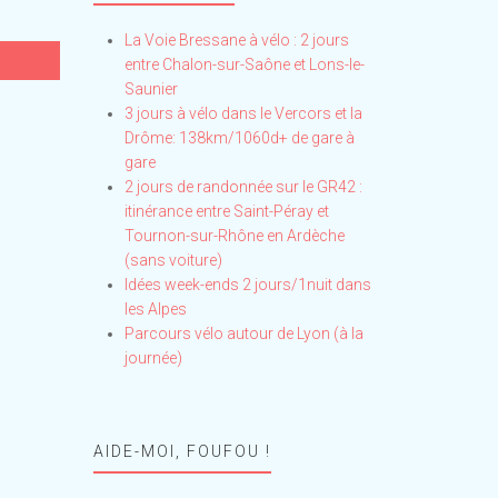
La Voie Bressane à vélo : 2 jours
entre Chalon-sur-Saône et Lons-le-
Saunier
3 jours à vélo dans le Vercors et la
Drôme: 138km/1060d+ de gare à
gare
2 jours de randonnée sur le GR42 :
itinérance entre Saint-Péray et
Tournon-sur-Rhône en Ardèche
(sans voiture)
Idées week-ends 2 jours/1nuit dans
les Alpes
Parcours vélo autour de Lyon (à la
journée)
AIDE-MOI, FOUFOU !