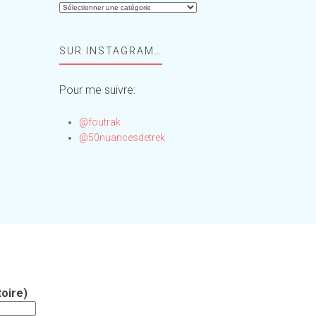
Aide-
moi,
Foufou
SUR INSTAGRAM…
!
Pour me suivre:
@foutrak
@50nuancesdetrek
oire)