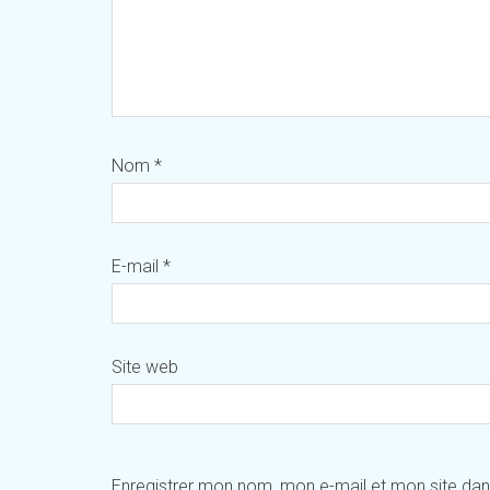
Nom
*
E-mail
*
Site web
Enregistrer mon nom, mon e-mail et mon site da