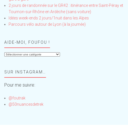
2 jours de randonnée sur le GR42 : itinérance entre Saint-Péray et
Tournon-sur-Rhône en Ardèche (sans voiture)
Idées week-ends 2 jours/1nuit dans les Alpes
Parcours vélo autour de Lyon (à la journée)
AIDE-MOI, FOUFOU !
Aide-
moi,
Foufou
SUR INSTAGRAM…
!
Pour me suivre:
@foutrak
@50nuancesdetrek