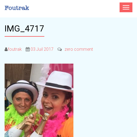
Toggle
navigat
IMG_4717
foutrak
03 Juil 2017
zero comment