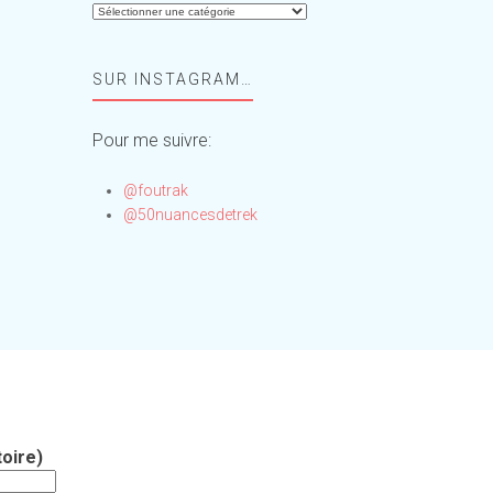
Aide-
moi,
Foufou
SUR INSTAGRAM…
!
Pour me suivre:
@foutrak
@50nuancesdetrek
oire)