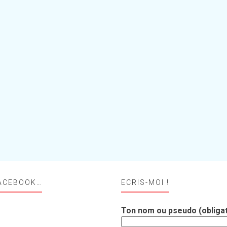
ACEBOOK…
ECRIS-MOI !
Ton nom ou pseudo (obligat