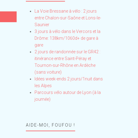
La Voie Bressane à vélo : 2 jours
entre Chalon-sur-Saône et Lons-le-
Saunier
3 jours à vélo dans le Vercors et la
Drôme: 138km/1060d+ de gare à
gare
2 jours de randonnée sur le GR42 :
itinérance entre Saint-Péray et
Tournon-sur-Rhône en Ardèche
(sans voiture)
Idées week-ends 2 jours/1nuit dans
les Alpes
Parcours vélo autour de Lyon (à la
journée)
AIDE-MOI, FOUFOU !