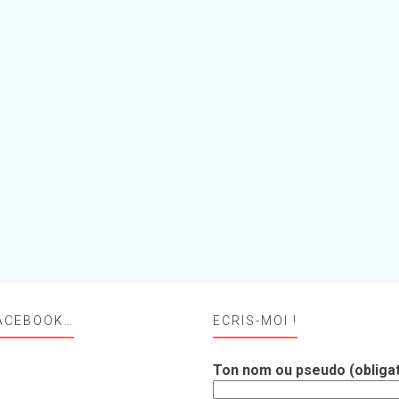
ACEBOOK…
ECRIS-MOI !
Ton nom ou pseudo (obligat