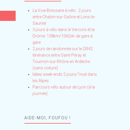
La Voie Bressane à vélo : 2 jours
entre Chalon-sur-Saône et Lons-le-
Saunier
3 jours à vélo dans le Vercors et la
Drôme: 138km/1060d+ de gare à
gare
2 jours de randonnée sur le GR42 :
itinérance entre Saint-Péray et
Tournon-sur-Rhône en Ardèche
(sans voiture)
Idées week-ends 2 jours/1nuit dans
les Alpes
Parcours vélo autour de Lyon (à la
journée)
AIDE-MOI, FOUFOU !