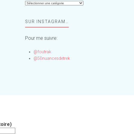
Aide-
moi,
Foufou
SUR INSTAGRAM…
!
Pour me suivre:
@foutrak
@50nuancesdetrek
oire)