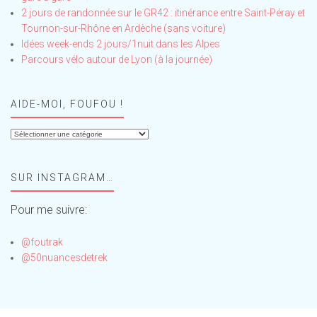
2 jours de randonnée sur le GR42 : itinérance entre Saint-Péray et
Tournon-sur-Rhône en Ardèche (sans voiture)
Idées week-ends 2 jours/1nuit dans les Alpes
Parcours vélo autour de Lyon (à la journée)
AIDE-MOI, FOUFOU !
Aide-
moi,
Foufou
SUR INSTAGRAM…
!
Pour me suivre:
@foutrak
@50nuancesdetrek