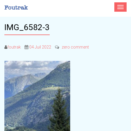
Toggle
navigat
IMG_6582-3
foutrak
04 Juil 2022
zero comment