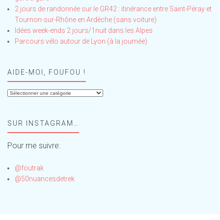
2 jours de randonnée sur le GR42 : itinérance entre Saint-Péray et
Tournon-sur-Rhône en Ardèche (sans voiture)
Idées week-ends 2 jours/1nuit dans les Alpes
Parcours vélo autour de Lyon (à la journée)
AIDE-MOI, FOUFOU !
Aide-
moi,
Foufou
SUR INSTAGRAM…
!
Pour me suivre:
@foutrak
@50nuancesdetrek