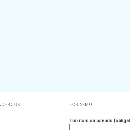
ACEBOOK…
ECRIS-MOI !
Ton nom ou pseudo (obligat