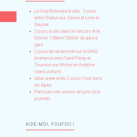
La Voie Bressane à vélo : 2 jours
entre Chalon-sur-Saône et Lons-le-
Saunier
3 jours à vélo dans le Vercors et la
Drôme: 138km/1060d+ de gare à
gare
2 jours de randonnée sur le GR42 :
itinérance entre Saint-Péray et
Tournon-sur-Rhône en Ardèche
(sans voiture)
Idées week-ends 2 jours/1nuit dans
les Alpes
Parcours vélo autour de Lyon (à la
journée)
AIDE-MOI, FOUFOU !