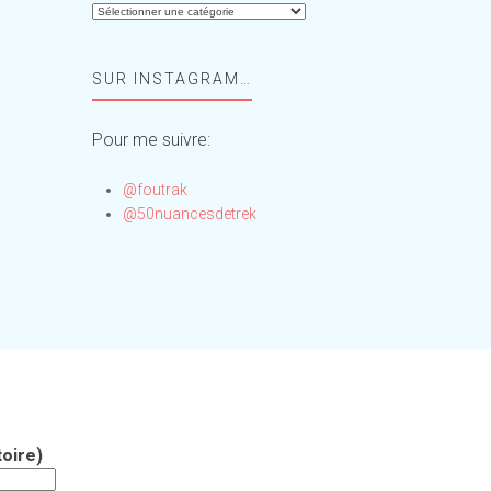
Aide-
moi,
Foufou
SUR INSTAGRAM…
!
Pour me suivre:
@foutrak
@50nuancesdetrek
oire)