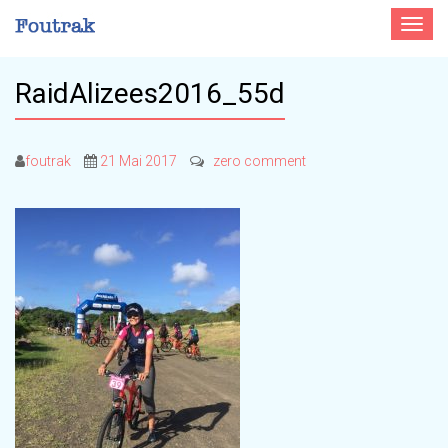
Toggle
navigat
RaidAlizees2016_55d
foutrak
21 Mai 2017
zero comment