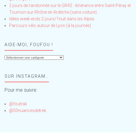
2 jours de randonnée sur le GR42 : itinérance entre Saint-Péray et
Tournon-sur-Rhône en Ardèche (sans voiture)
Idées week-ends 2 jours/1nuit dans les Alpes
Parcours vélo autour de Lyon (à la journée)
AIDE-MOI, FOUFOU !
Aide-
moi,
Foufou
SUR INSTAGRAM…
!
Pour me suivre:
@foutrak
@50nuancesdetrek