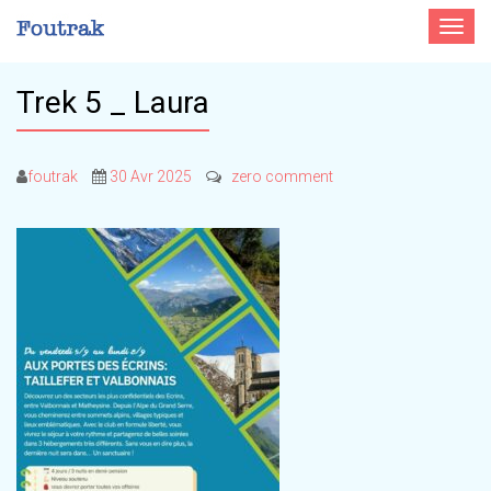
Toggle
navigat
Trek 5 _ Laura
foutrak
30 Avr 2025
zero comment