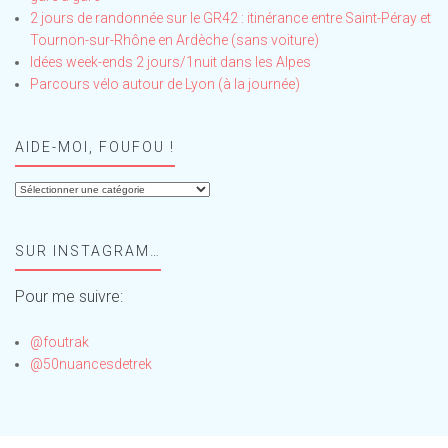
2 jours de randonnée sur le GR42 : itinérance entre Saint-Péray et
Tournon-sur-Rhône en Ardèche (sans voiture)
Idées week-ends 2 jours/1nuit dans les Alpes
Parcours vélo autour de Lyon (à la journée)
AIDE-MOI, FOUFOU !
Aide-
moi,
Foufou
SUR INSTAGRAM…
!
Pour me suivre:
@foutrak
@50nuancesdetrek